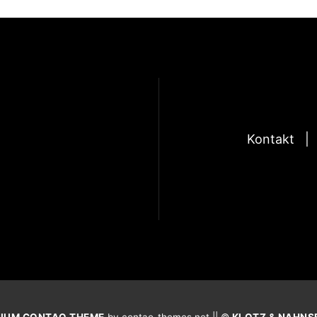
Kontakt
IUM CONTAO THEME
by contao-themes.net || ©
KLOTZ & NAHNS